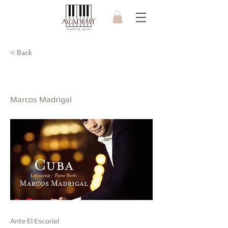
< Back
E. Lecuano - "Cuba"
Marcos Madrigal
Ante El Escorial